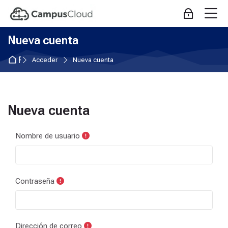
Skip to navigation
Skip to login form
Salta al contenido principal
Skip to accessibility options
Skip to footer
Skip accessibility options
M
Acceder
Nueva cuenta
Página Principal
Acceder
Nueva cuenta
Nueva cuenta
Nombre de usuario
Contraseña
Dirección de correo